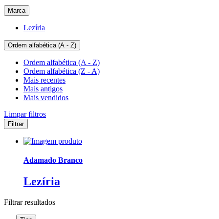
Marca
Lezíria
Ordem alfabética (A - Z)
Ordem alfabética (A - Z)
Ordem alfabética (Z - A)
Mais recentes
Mais antigos
Mais vendidos
Limpar filtros
Filtrar
Adamado Branco
Lezíria
Filtrar
resultados