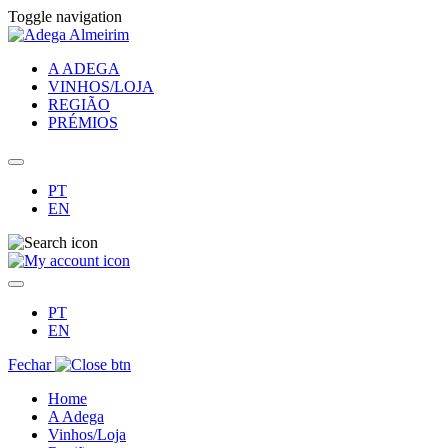
Toggle navigation
A ADEGA
VINHOS/LOJA
REGIÃO
PRÉMIOS
PT
EN
PT
EN
Fechar
Home
A Adega
Vinhos/Loja