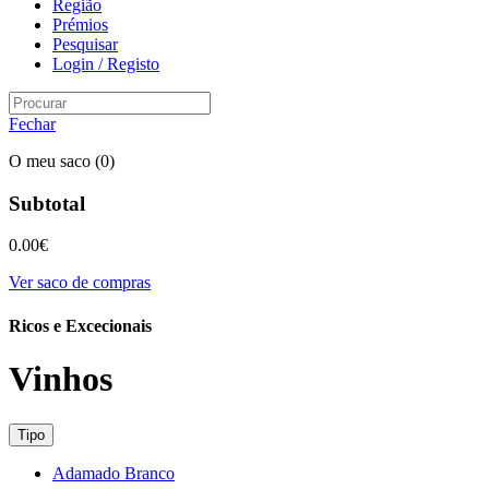
Região
Prémios
Pesquisar
Login / Registo
Fechar
O meu saco
(0)
Subtotal
0.00
€
Ver saco de compras
Ricos e Excecionais
Vinhos
Tipo
Adamado Branco