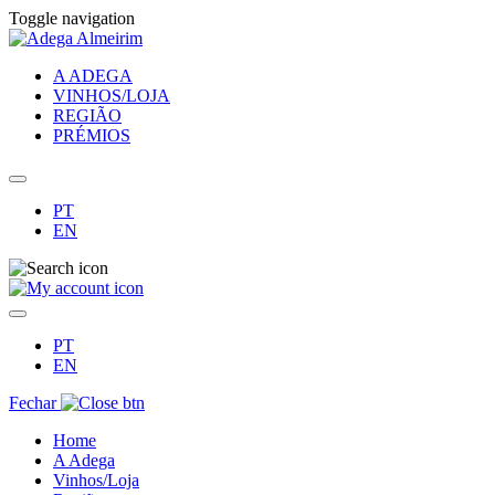
Toggle navigation
A ADEGA
VINHOS/LOJA
REGIÃO
PRÉMIOS
PT
EN
PT
EN
Fechar
Home
A Adega
Vinhos/Loja