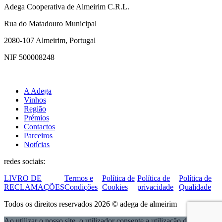
Adega Cooperativa de Almeirim C.R.L.
Rua do Matadouro Municipal
2080-107 Almeirim, Portugal
NIF 500008248
A Adega
Vinhos
Região
Prémios
Contactos
Parceiros
Notícias
redes sociais:
LIVRO DE
Termos e
Política de
Política de
Política de
RECLAMAÇÕES
Condições
Cookies
privacidade
Qualidade
Todos os direitos reservados 2026 © adega de almeirim
Ao utilizar o nosso site, o utilizador consente a utilização de cookies