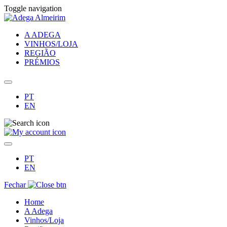
Toggle navigation
A ADEGA
VINHOS/LOJA
REGIÃO
PRÉMIOS
PT
EN
PT
EN
Fechar
Home
A Adega
Vinhos/Loja