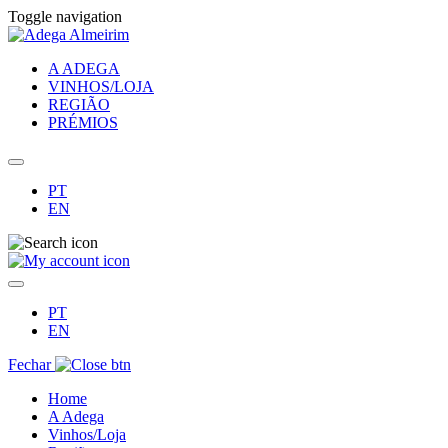
Toggle navigation
A ADEGA
VINHOS/LOJA
REGIÃO
PRÉMIOS
PT
EN
PT
EN
Fechar
Home
A Adega
Vinhos/Loja