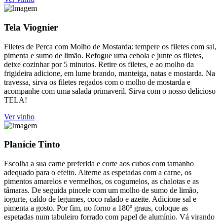
Tela Viognier
Filetes de Perca com Molho de Mostarda: tempere os filetes com sal,
pimenta e sumo de limão. Refogue uma cebola e junte os filetes,
deixe cozinhar por 5 minutos. Retire os filetes, e ao molho da
frigideira adicione, em lume brando, manteiga, natas e mostarda. Na
travessa, sirva os filetes regados com o molho de mostarda e
acompanhe com uma salada primaveril. Sirva com o nosso delicioso
TELA!
Ver vinho
Planície Tinto
Escolha a sua carne preferida e corte aos cubos com tamanho
adequado para o efeito. Alterne as espetadas com a carne, os
pimentos amarelos e vermelhos, os cogumelos, as chalotas e as
tâmaras. De seguida pincele com um molho de sumo de limão,
iogurte, caldo de legumes, coco ralado e azeite. Adicione sal e
pimenta a gosto. Por fim, no forno a 180º graus, coloque as
espetadas num tabuleiro forrado com papel de alumínio. Vá virando