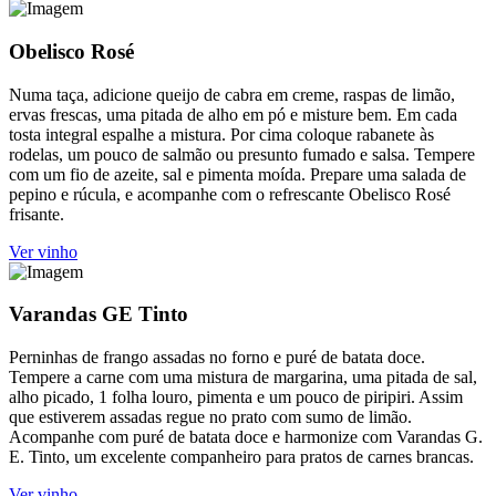
Obelisco Rosé
Numa taça, adicione queijo de cabra em creme, raspas de limão,
ervas frescas, uma pitada de alho em pó e misture bem. Em cada
tosta integral espalhe a mistura. Por cima coloque rabanete às
rodelas, um pouco de salmão ou presunto fumado e salsa. Tempere
com um fio de azeite, sal e pimenta moída. Prepare uma salada de
pepino e rúcula, e acompanhe com o refrescante Obelisco Rosé
frisante.
Ver vinho
Varandas GE Tinto
Perninhas de frango assadas no forno e puré de batata doce.
Tempere a carne com uma mistura de margarina, uma pitada de sal,
alho picado, 1 folha louro, pimenta e um pouco de piripiri. Assim
que estiverem assadas regue no prato com sumo de limão.
Acompanhe com puré de batata doce e harmonize com Varandas G.
E. Tinto, um excelente companheiro para pratos de carnes brancas.
Ver vinho