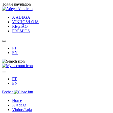
Toggle navigation
A ADEGA
VINHOS/LOJA
REGIÃO
PRÉMIOS
PT
EN
PT
EN
Fechar
Home
A Adega
Vinhos/Loja