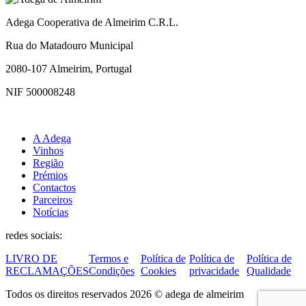
Adega Cooperativa de Almeirim C.R.L.
Rua do Matadouro Municipal
2080-107 Almeirim, Portugal
NIF 500008248
A Adega
Vinhos
Região
Prémios
Contactos
Parceiros
Notícias
redes sociais:
LIVRO DE
Termos e
Política de
Política de
Política de
RECLAMAÇÕES
Condições
Cookies
privacidade
Qualidade
Todos os direitos reservados 2026 © adega de almeirim