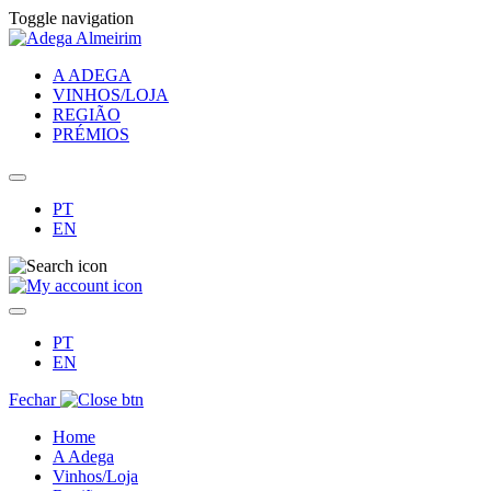
Toggle navigation
A ADEGA
VINHOS/LOJA
REGIÃO
PRÉMIOS
PT
EN
PT
EN
Fechar
Home
A Adega
Vinhos/Loja