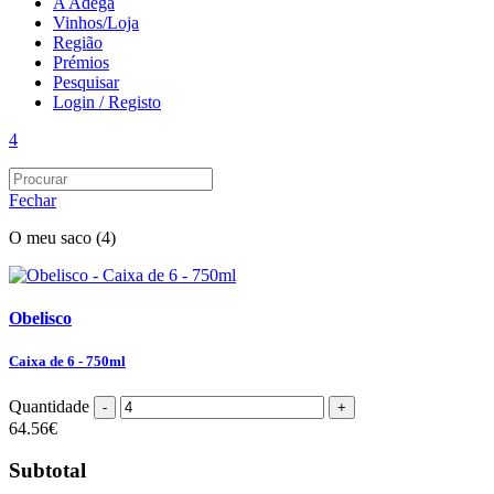
A Adega
Vinhos/Loja
Região
Prémios
Pesquisar
Login / Registo
4
Fechar
O meu saco
(4)
Obelisco
Caixa de 6 - 750ml
Quantidade
64.56
€
Subtotal