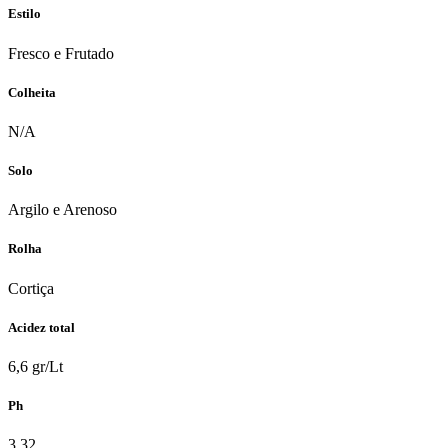
Estilo
Fresco e Frutado
Colheita
N/A
Solo
Argilo e Arenoso
Rolha
Cortiça
Acidez total
6,6 gr/Lt
Ph
3.32