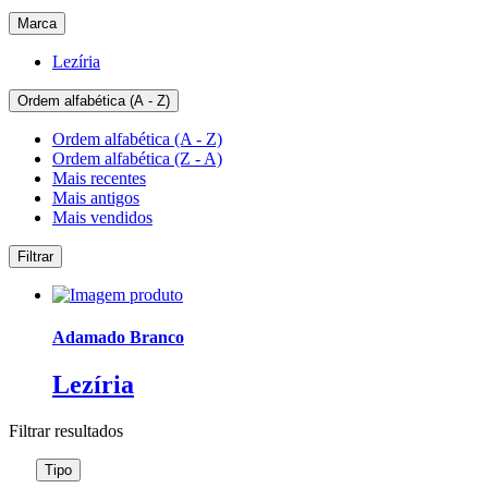
Marca
Lezíria
Ordem alfabética (A - Z)
Ordem alfabética (A - Z)
Ordem alfabética (Z - A)
Mais recentes
Mais antigos
Mais vendidos
Filtrar
Adamado Branco
Lezíria
Filtrar
resultados
Tipo