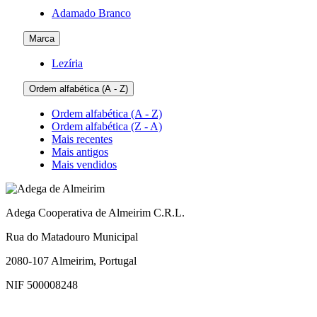
Adamado Branco
Marca
Lezíria
Ordem alfabética (A - Z)
Ordem alfabética (A - Z)
Ordem alfabética (Z - A)
Mais recentes
Mais antigos
Mais vendidos
Adega Cooperativa de Almeirim C.R.L.
Rua do Matadouro Municipal
2080-107 Almeirim, Portugal
NIF 500008248