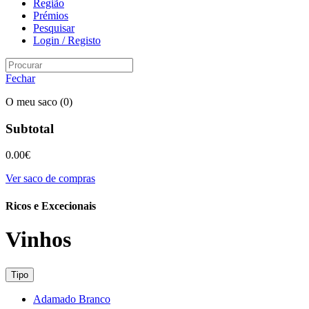
Região
Prémios
Pesquisar
Login / Registo
Fechar
O meu saco
(0)
Subtotal
0.00
€
Ver saco de compras
Ricos e Excecionais
Vinhos
Tipo
Adamado Branco