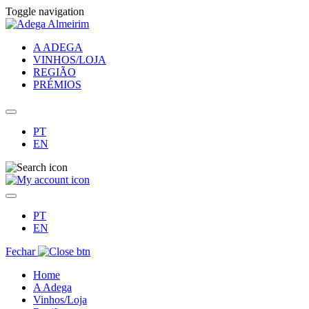
Toggle navigation
A ADEGA
VINHOS/LOJA
REGIÃO
PRÉMIOS
PT
EN
PT
EN
Fechar
Home
A Adega
Vinhos/Loja