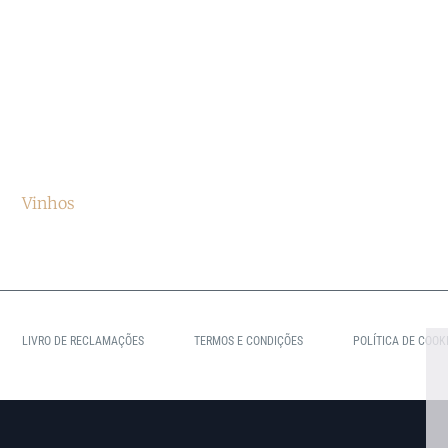
A Adega
Região
Cont
Vinhos
Prémios
Parc
LIVRO DE RECLAMAÇÕES
TERMOS E CONDIÇÕES
POLÍTICA DE COOK