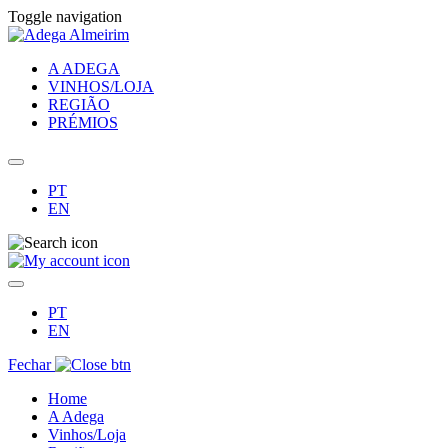
Toggle navigation
A ADEGA
VINHOS/LOJA
REGIÃO
PRÉMIOS
PT
EN
PT
EN
Fechar
Home
A Adega
Vinhos/Loja