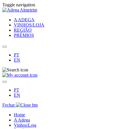
Toggle navigation
A ADEGA
VINHOS/LOJA
REGIÃO
PRÉMIOS
PT
EN
PT
EN
Fechar
Home
A Adega
Vinhos/Loja