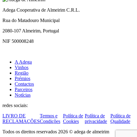
Adega Cooperativa de Almeirim C.R.L.
Rua do Matadouro Municipal
2080-107 Almeirim, Portugal
NIF 500008248
A Adega
Vinhos
Região
Prémios
Contactos
Parceiros
Notícias
redes sociais:
LIVRO DE
Termos e
Política de
Política de
Política de
RECLAMAÇÕES
Condições
Cookies
privacidade
Qualidade
Todos os direitos reservados 2026 © adega de almeirim