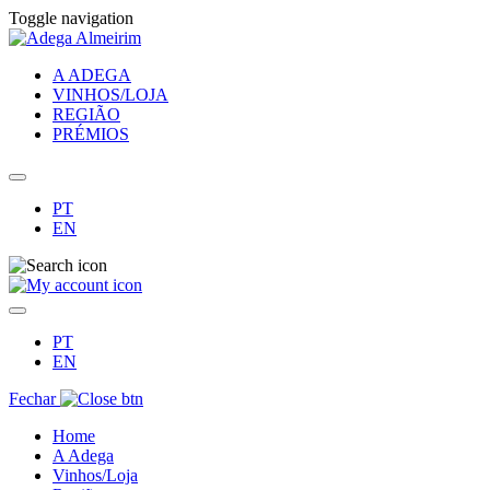
Toggle navigation
A ADEGA
VINHOS/LOJA
REGIÃO
PRÉMIOS
PT
EN
PT
EN
Fechar
Home
A Adega
Vinhos/Loja