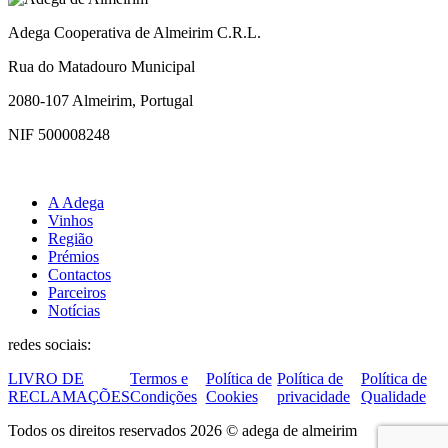
Adega Cooperativa de Almeirim C.R.L.
Rua do Matadouro Municipal
2080-107 Almeirim, Portugal
NIF 500008248
A Adega
Vinhos
Região
Prémios
Contactos
Parceiros
Notícias
redes sociais:
LIVRO DE
Termos e
Política de
Política de
Política de
RECLAMAÇÕES
Condições
Cookies
privacidade
Qualidade
Todos os direitos reservados 2026 © adega de almeirim