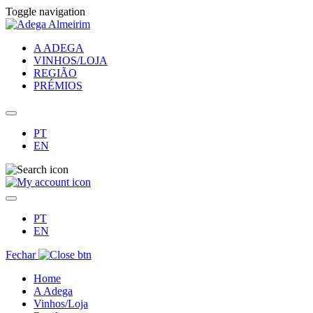
Toggle navigation
A ADEGA
VINHOS/LOJA
REGIÃO
PRÉMIOS
PT
EN
PT
EN
Fechar
Home
A Adega
Vinhos/Loja