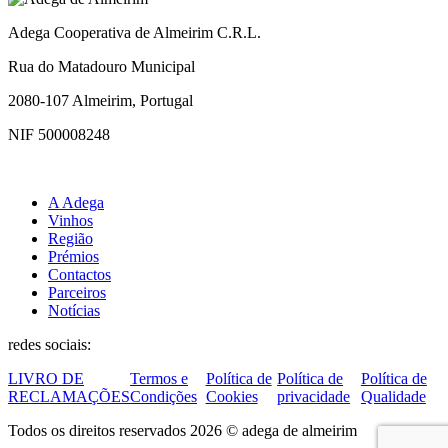
Adega Cooperativa de Almeirim C.R.L.
Rua do Matadouro Municipal
2080-107 Almeirim, Portugal
NIF 500008248
A Adega
Vinhos
Região
Prémios
Contactos
Parceiros
Notícias
redes sociais:
LIVRO DE
Termos e
Política de
Política de
Política de
RECLAMAÇÕES
Condições
Cookies
privacidade
Qualidade
Todos os direitos reservados 2026 © adega de almeirim