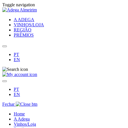
Toggle navigation
A ADEGA
VINHOS/LOJA
REGIÃO
PRÉMIOS
PT
EN
PT
EN
Fechar
Home
A Adega
Vinhos/Loja