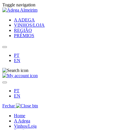
Toggle navigation
A ADEGA
VINHOS/LOJA
REGIÃO
PRÉMIOS
PT
EN
PT
EN
Fechar
Home
A Adega
Vinhos/Loja