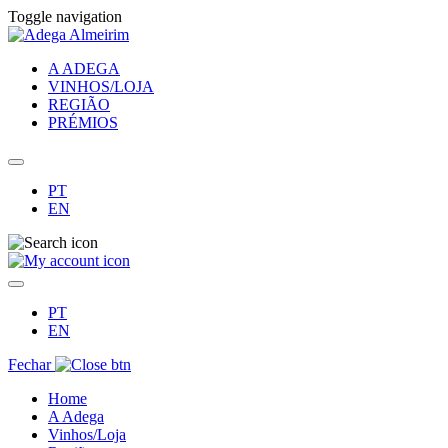
Toggle navigation
A ADEGA
VINHOS/LOJA
REGIÃO
PRÉMIOS
PT
EN
PT
EN
Fechar
Home
A Adega
Vinhos/Loja