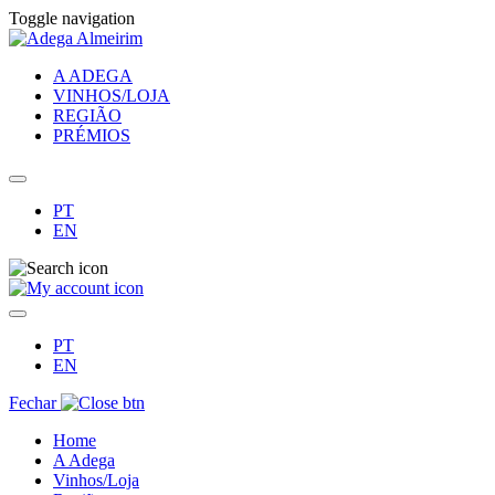
Toggle navigation
A ADEGA
VINHOS/LOJA
REGIÃO
PRÉMIOS
PT
EN
PT
EN
Fechar
Home
A Adega
Vinhos/Loja