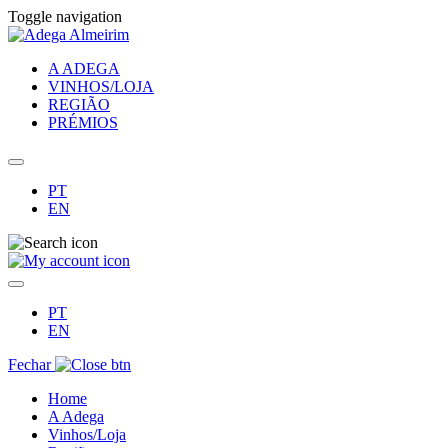
Toggle navigation
A ADEGA
VINHOS/LOJA
REGIÃO
PRÉMIOS
PT
EN
PT
EN
Fechar
Home
A Adega
Vinhos/Loja