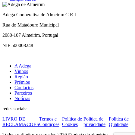
Adega Cooperativa de Almeirim C.R.L.
Rua do Matadouro Municipal
2080-107 Almeirim, Portugal
NIF 500008248
A Adega
Vinhos
Região
Prémios
Contactos
Parceiros
Notícias
redes sociais:
LIVRO DE
Termos e
Política de
Política de
Política de
RECLAMAÇÕES
Condições
Cookies
privacidade
Qualidade
Todos os direitos reservados 2026 © adega de almeirim