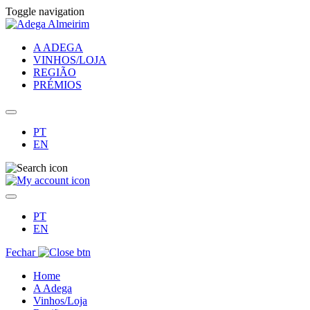
Toggle navigation
A ADEGA
VINHOS/LOJA
REGIÃO
PRÉMIOS
PT
EN
PT
EN
Fechar
Home
A Adega
Vinhos/Loja